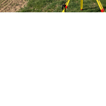
Herzlich Willkommen beim
Vermessungsbüro Jung
Ihr kompetenter Partner für alle Bereiche
der Vermessun
g
---------------------------------------------------------
----------
Geoinformatik und Vermessung
Prüfsachverständiger für
Vermessungswesen gemäß HPPVO